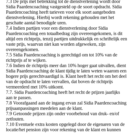
7.3 De prijs met betrekking tot de dienstverlening wordt door
Sidia Paardencoaching vastgesteld op de soort opdracht. Sidia
Paardencoaching heeft tarieven voor elk soort aangeboden
dienstverlening. Hierbij wordt rekening gehouden met het
geschatte aantal benodigde uren.
7.4 Indien partijen voor een dienstverlening door Sidia
Paardencoaching een totaalbedrag zijn overeengekomen, is dit
altijd een richtprijs, tenzij partijen uitdrukkelijk en schriftelijk een
vaste prijs, waarvan niet kan worden afgeweken, zijn
overeengekomen.
7.5 Sidia Paardencoaching is gerechtigd om tot 10% van de
richtprijs af te wijken.
7.6 Indien de richtprijs meer dan 10% hoger gaat uitvallen, dient
Sidia Paardencoaching de klant tijdig te laten weten waarom een
hogere prijs gerechtvaardigd is. Klant heeft het recht om het deel
van de opdracht te laten vervallen, dat boven de richtprijs
vermeerderd met 10% uitkomt.
7.7. Sidia Paardencoaching heeft het recht de prijzen jaarlijks
aan te passen.
7.8 Voorafgaand aan de ingang ervan zal Sidia Paardencoaching
prijsaanpassingen meedelen aan de klant.
7.9 Getoonde prijzen zijn onder voorbehoud van druk- en/of
zetfouten.
7.10 Eventuele extra kosten opgelegd door de eigenaren van de
locatie/het pension zijn voor rekening van de klant en kunnen