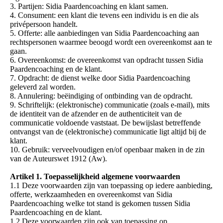
3. Partijen: Sidia Paardencoaching en klant samen.
4. Consument: een klant die tevens een individu is en die als
privépersoon handelt.
5. Offerte: alle aanbiedingen van Sidia Paardencoaching aan
rechtspersonen waarmee beoogd wordt een overeenkomst aan te
gaan.
6. Overeenkomst: de overeenkomst van opdracht tussen Sidia
Paardencoaching en de klant.
7. Opdracht: de dienst welke door Sidia Paardencoaching
geleverd zal worden.
8. Annulering: beëindiging of ontbinding van de opdracht.
9. Schriftelijk: (elektronische) communicatie (zoals e-mail), mits
de identiteit van de afzender en de authenticiteit van de
communicatie voldoende vaststaat. De bewijslast betreffende
ontvangst van de (elektronische) communicatie ligt altijd bij de
klant.
10. Gebruik: verveelvoudigen en/of openbaar maken in de zin
van de Auteurswet 1912 (Aw).
Artikel 1. Toepasselijkheid algemene voorwaarden
1.1 Deze voorwaarden zijn van toepassing op iedere aanbieding,
offerte, werkzaamheden en overeenkomst van Sidia
Paardencoaching welke tot stand is gekomen tussen Sidia
Paardencoaching en de klant.
1.2 Deze voorwaarden zijn ook van toepassing op