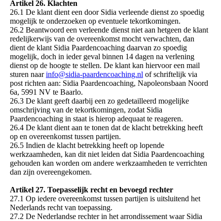
Artikel 26. Klachten
26.1 De klant dient een door Sidia verleende dienst zo spoedig
mogelijk te onderzoeken op eventuele tekortkomingen.
26.2 Beantwoord een verleende dienst niet aan hetgeen de klant
redelijkerwijs van de overeenkomst mocht verwachten, dan
dient de klant Sidia Paardencoaching daarvan zo spoedig
mogelijk, doch in ieder geval binnen 14 dagen na verlening
dienst op de hoogte te stellen. De klant kan hiervoor een mail
sturen naar
info@sidia-paardencoaching.nl
of schriftelijk via
post richten aan: Sidia Paardencoaching, Napoleonsbaan Noord
6a, 5991 NV te Baarlo.
26.3 De klant geeft daarbij een zo gedetailleerd mogelijke
omschrijving van de tekortkomingen, zodat Sidia
Paardencoaching in staat is hierop adequaat te reageren.
26.4 De klant dient aan te tonen dat de klacht betrekking heeft
op en overeenkomst tussen partijen.
26.5 Indien de klacht betrekking heeft op lopende
werkzaamheden, kan dit niet leiden dat Sidia Paardencoaching
gehouden kan worden om andere werkzaamheden te verrichten
dan zijn overeengekomen.
Artikel 27. Toepasselijk recht en bevoegd rechter
27.1 Op iedere overeenkomst tussen partijen is uitsluitend het
Nederlands recht van toepassing.
27.2 De Nederlandse rechter in het arrondissement waar Sidia