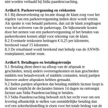
niet worden verhaald bij Sidia paardencoaching.
Artikel 8. Parkeervergunning en reiskosten
8.1 Bij dienstverlening op locatie draagt de klant zorg voor het
regelen van een parkeervergunning indien deze wordt vereist.
Als sprake is van betaald parkeren, dan zal de klant zorgdragen
voor het activeren van de parkeerapp. De bijkomende kosten
door het nemen van een parkeervergunning of het betalen van
parkeerkosten komen altijd voor rekening van de klant.
8.2 Eventuele reiskosten bedragen € 0,25 per kilometer,
berekend vanaf 15 kilometer.
8.3 De reisafstand wordt berekend met behulp van de ANWB-
routeplanner, snelste route.
Artikel 9. Betalingen en betalingstermijn
9.1 Betaling dient direct na afloop van de afspraak te
geschieden, tenzij anders overeengekomen en kan geschieden
middels een betaalverzoek of middels contanten, tenzij partijen
hierover andere afspraken hebben gemaakt.
9.2 Indien partijen afspreken dat betaling middels factuur loopt is
de klant verplicht de declaraties binnen 14 dagen na ontvangst
factuur aan Sidia Paardencoaching te betalen.
9.3 Sidia Paardencoaching behoudt zich het recht voor om een
levering afhankelijk te stellen van onmiddellijke betaling dan
wel een zekerheidsstelling te eisen voor het totale bedrag van de