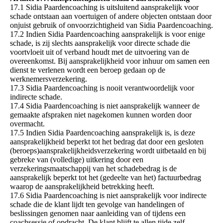
17.1 Sidia Paardencoaching is uitsluitend aansprakelijk voor
schade ontstaan aan voertuigen of andere objecten ontstaan door
onjuist gebruik of onvoorzichtigheid van Sidia Paardencoaching.
17.2 Indien Sidia Paardencoaching aansprakelijk is voor enige
schade, is zij slechts aansprakelijk voor directe schade die
voortvloeit uit of verband houdt met de uitvoering van de
overeenkomst. Bij aansprakelijkheid voor inhuur om samen een
dienst te verlenen wordt een beroep gedaan op de
werknemersverzekering.
17.3 Sidia Paardencoaching is nooit verantwoordelijk voor
indirecte schade.
17.4 Sidia Paardencoaching is niet aansprakelijk wanneer de
gemaakte afspraken niet nagekomen kunnen worden door
overmacht.
17.5 Indien Sidia Paardencoaching aansprakelijk is, is deze
aansprakelijkheid beperkt tot het bedrag dat door een gesloten
(beroeps)aansprakelijkheidsverzekering wordt uitbetaald en bij
gebreke van (volledige) uitkering door een
verzekeringsmaatschappij van het schadebedrag is de
aansprakelijk beperkt tot het (gedeelte van het) factuurbedrag
waarop de aansprakelijkheid betrekking heeft.
17.6 Sidia Paardencoaching is niet aansprakelijk voor indirecte
schade die de klant lijdt ten gevolge van handelingen of
beslissingen genomen naar aanleiding van of tijdens een
coachsessie of opdracht. De klant blijft te allen tijde zelf