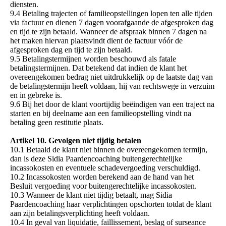
diensten.
9.4 Betaling trajecten of familieopstellingen lopen ten alle tijden
via factuur en dienen 7 dagen voorafgaande de afgesproken dag
en tijd te zijn betaald. Wanneer de afspraak binnen 7 dagen na
het maken hiervan plaatsvindt dient de factuur vóór de
afgesproken dag en tijd te zijn betaald.
9.5 Betalingstermijnen worden beschouwd als fatale
betalingstermijnen. Dat betekend dat indien de klant het
overeengekomen bedrag niet uitdrukkelijk op de laatste dag van
de betalingstermijn heeft voldaan, hij van rechtswege in verzuim
en in gebreke is.
9.6 Bij het door de klant voortijdig beëindigen van een traject na
starten en bij deelname aan een familieopstelling vindt na
betaling geen restitutie plaats.
Artikel 10. Gevolgen niet tijdig betalen
10.1 Betaald de klant niet binnen de overeengekomen termijn,
dan is deze Sidia Paardencoaching buitengerechtelijke
incassokosten en eventuele schadevergoeding verschuldigd.
10.2 Incassokosten worden berekend aan de hand van het
Besluit vergoeding voor buitengerechtelijke incassokosten.
10.3 Wanneer de klant niet tijdig betaalt, mag Sidia
Paardencoaching haar verplichtingen opschorten totdat de klant
aan zijn betalingsverplichting heeft voldaan.
10.4 In geval van liquidatie, faillissement, beslag of surseance