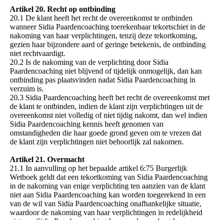
Artikel 20. Recht op ontbinding
20.1 De klant heeft het recht de overeenkomst te ontbinden
wanneer Sidia Paardencoaching toerekenbaar tekortschiet in de
nakoming van haar verplichtingen, tenzij deze tekortkoming,
gezien haar bijzondere aard of geringe betekenis, de ontbinding
niet rechtvaardigt.
20.2 Is de nakoming van de verplichting door Sidia
Paardencoaching niet blijvend of tijdelijk onmogelijk, dan kan
ontbinding pas plaatsvinden nadat Sidia Paardencoaching in
verzuim is.
20.3 Sidia Paardencoaching heeft het recht de overeenkomst met
de klant te ontbinden, indien de klant zijn verplichtingen uit de
overeenkomst niet volledig of niet tijdig nakomt, dan wel indien
Sidia Paardencoaching kennis heeft genomen van
omstandigheden die haar goede grond geven om te vrezen dat
de klant zijn verplichtingen niet behoorlijk zal nakomen.
Artikel 21. Overmacht
21.1 In aanvulling op het bepaalde artikel 6:75 Burgerlijk
Wetboek geldt dat een tekortkoming van Sidia Paardencoaching
in de nakoming van enige verplichting ten aanzien van de klant
niet aan Sidia Paardencoaching kan worden toegerekend in een
van de wil van Sidia Paardencoaching onafhankelijke situatie,
waardoor de nakoming van haar verplichtingen in redelijkheid