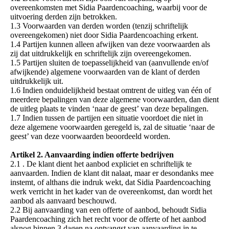
overeenkomsten met Sidia Paardencoaching, waarbij voor de
uitvoering derden zijn betrokken.
1.3 Voorwaarden van derden worden (tenzij schriftelijk
overeengekomen) niet door Sidia Paardencoaching erkent.
1.4 Partijen kunnen alleen afwijken van deze voorwaarden als
zij dat uitdrukkelijk en schriftelijk zijn overeengekomen.
1.5 Partijen sluiten de toepasselijkheid van (aanvullende en/of
afwijkende) algemene voorwaarden van de klant of derden
uitdrukkelijk uit.
1.6 Indien onduidelijkheid bestaat omtrent de uitleg van één of
meerdere bepalingen van deze algemene voorwaarden, dan dient
de uitleg plaats te vinden ‘naar de geest’ van deze bepalingen.
1.7 Indien tussen de partijen een situatie voordoet die niet in
deze algemene voorwaarden geregeld is, zal de situatie ‘naar de
geest’ van deze voorwaarden beoordeeld worden.
Artikel 2. Aanvaarding indien offerte bedrijven
2.1 . De klant dient het aanbod expliciet en schriftelijk te
aanvaarden. Indien de klant dit nalaat, maar er desondanks mee
instemt, of althans die indruk wekt, dat Sidia Paardencoaching
werk verricht in het kader van de overeenkomst, dan wordt het
aanbod als aanvaard beschouwd.
2.2 Bij aanvaarding van een offerte of aanbod, behoudt Sidia
Paardencoaching zich het recht voor de offerte of het aanbod
alsnog binnen 3 dagen na ontvangst van aanvaarding in te